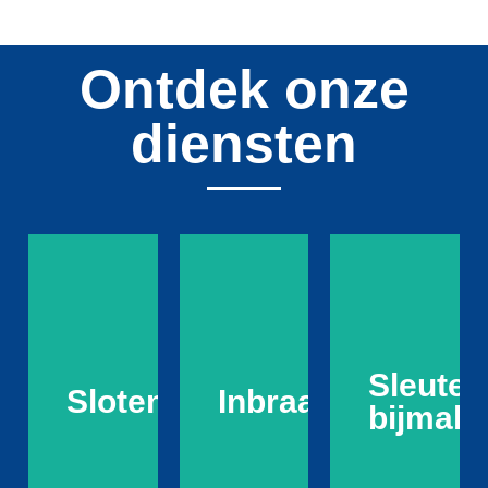
Ontdek onze
diensten
Sleutel
Slotenmaker
Inbraakpreventie
bijmak