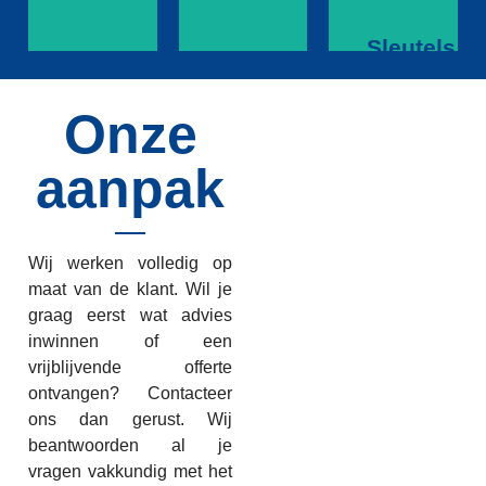
Sleutels
Inbraakpreventie
bijmaken
Slotenmaker
Onze
Inbraakpreventie
Sleutels
Slotenmaker
Allround
bijmaken
Kwalitatieve
beveiliging
Extra
aanpak
sleutels
van je
veiligheidssleutel
voor
woning
in
iedere
of
geval
situatie
bedrijf
van
Wij werken volledig op
nood
maat van de klant. Wil je
Ontdek
Ontdek
meer
graag eerst wat advies
meer
Ontdek
inwinnen of een
meer
vrijblijvende offerte
ontvangen? Contacteer
ons dan gerust. Wij
beantwoorden al je
vragen vakkundig met het