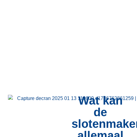
Wat kan
de
slotenmake
allemaal