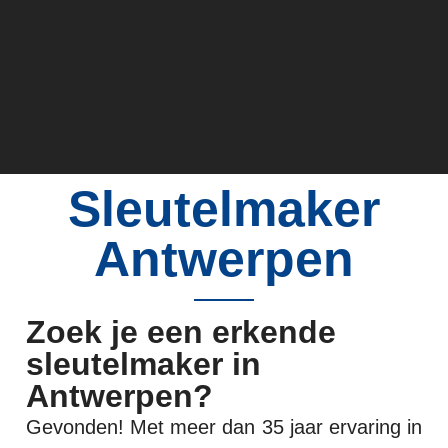
Sleutelmaker
Antwerpen
Jouw
sleutelspecialist
Slotenmaker Marc
Zoek je een erkende
sleutelmaker in
Kwalitatieve sleutels en sloten voor bedrijven
en particulieren in Antwerpen en Leuven.
Antwerpen?
Gevonden! Met meer dan 35 jaar ervaring in
Contacteer Ons